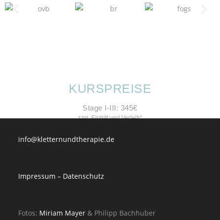
KURSPREISE
Stage I-III: 345€
zzgl. Eintritt und Verleih*
info@kletternundtherapie.de
Impressum – Datenschutz
Fotos:
Miriam Mayer
& Philipp Bachhuber